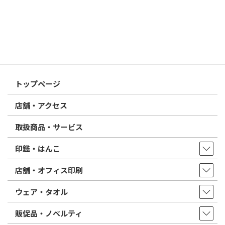
2026/02/13
はんこ屋さん21からのお知らせ
印鑑の書体（古印体・篆書体・印相体・楷書体・行書体）とは？
特徴とフォントの選び方
はんこ屋さん21からのお知らせ一覧 ≫
トップページ
店舗・アクセス
取扱商品・サービス
印鑑・はんこ
店舗・オフィス印刷
ウェア・タオル
販促品・ノベルティ