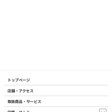
2026/03/19
はんこ屋さん21からのお知らせ
個人用印鑑の印材（素材）の選び方｜実印・銀行印・認印におす
すめは？
2026/03/09
はんこ屋さん21からのお知らせ
電子印鑑の使い方は？メリットやデメリットも解説
2026/02/13
はんこ屋さん21からのお知らせ
印鑑の書体（古印体・篆書体・印相体・楷書体・行書体）とは？
特徴とフォントの選び方
はんこ屋さん21からのお知らせ一覧 ≫
トップページ
店舗・アクセス
取扱商品・サービス