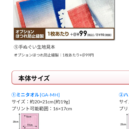
⑤手ぬぐい生地見本
オプションほつれ防止縫製：1枚あたり+＠99円
本体サイズ
①ミニタオル
[GA-MH]
②ハ
サイズ：約20×21cm [約19g]
サイズ
プリント可能範囲：16×17cm
プリ