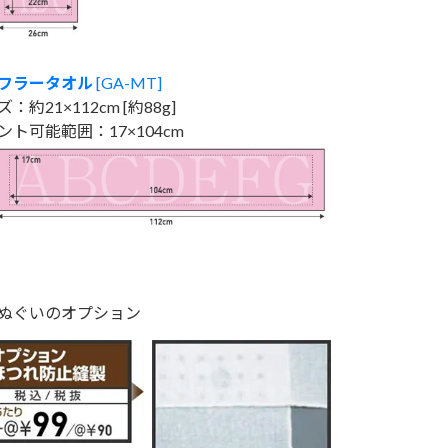
フラータオル
[GA-MT]
：約21×112cm [約88g]
ント可能範囲：17×104cm
ぬぐいのオプション