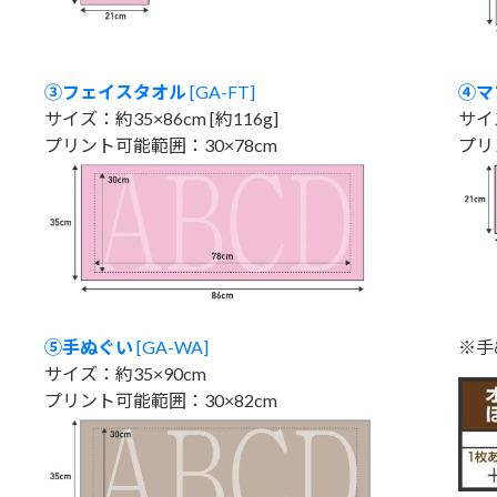
③フェイスタオル
[GA-FT]
④マ
サイズ：約35×86cm [約116g]
サイズ
プリント可能範囲：30×78cm
プリ
⑤手ぬぐい
[GA-WA]
※手
サイズ：約35×90cm
プリント可能範囲：30×82cm