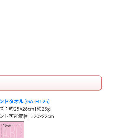
ンドタオル
[GA-HT25]
：約25×26cm [約25g]
ント可能範囲：20×22cm