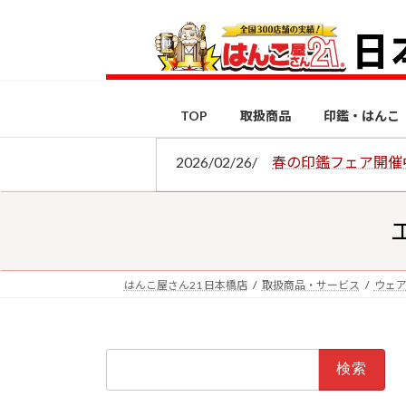
コ
ナ
ン
ビ
テ
ゲ
ン
ー
ツ
シ
TOP
取扱商品
印鑑・はんこ
へ
ョ
ス
ン
2026/02/26/
春の印鑑フェア開催
キ
に
ッ
移
プ
動
はんこ屋さん21 日本橋店
取扱商品・サービス
ウェ
検
索: